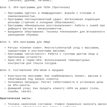
(липолиз, дренаж, питание).
Блок 3. SPA-программы для ТЕЛА (Протоколы)
Программа «Детокс и Лимфодренаж»: Борьба с отеками и
зашлакованностью.
Программа «Антицеллюлитный удар»: Интенсивная коррекция
рельефа (горячие и холодные обертывания).
Программа «Минеральное восстановление»: Работа с кожей при
дефиците магния и микроэлементов.
Бандажное обертывание: Техника «пеленания» для мгновенного
уменьшения объемов.
Блок 4. SPA-программы для ЛИЦА
Ритуал «Сияние кожи»: Многоступенчатый уход с массажем,
сыворотками и альгинатными масками.
Программа «Антистресс»: Работа с тусклым цветом лица и
признаками усталости.
Крио-SPA и термо-SPA: Использование температурных
контрастов для тонуса сосудов.
Блок 5. Составление SPA-меню и продажи
Конструктор программ: Как комбинировать пилинг, массаж и
обертывание под запрос клиента.
Экономика процедур: Расчет себестоимости и установка цены
на SPA-пакеты.
Домашний уход: Как продать клиенту «SPA на дому» (соли,
скрабы, свечи).
Практическая часть:
Техника нанесения составов: Учимся правильно наносить маски