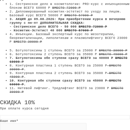
1. Сестринское дело в косметологии: PRO-курс с инъекционным
блоком ВСЕГО 60000 Р
ВМЕСТО 72000 P
2. Дипломированный косметик-эстетист по уходу за лицом.
Базовый курс ВСЕГО 50000 Р
ВМЕСТО 57000 P
3. АКЦИЯ до 09.08.2026: При приобретении курса в вечернюю
группу с пн-пт ДОПОЛНИТЕЛЬНАЯ СКИДКА:
- Сестринское дело ВСЕГО - 50 000
ВМЕСТО 72000 Р
- Косметик-Эстетист 40 000
ВМЕСТО 57000 Р
4. Инъекции. Базовый экспертный курс по мезотерапии,
биоревитализации, липолитикам и плазмолифтингу ВСЕГО 23000
Р
ВМЕСТО 30000 P
5. Ботулотоксины 1 ступень ВСЕГО за 25000 Р
ВМЕСТО 30000 Р
6. Ботулотоксины 2 ступень ВСЕГО за 35000 Р
ВМЕСТО 45000 Р
7. Ботулотоксины обе ступени сразу ВСЕГО за 40000 Р
ВМЕСТО
60000 Р
8. Контурная пластика 1 ступень ВСЕГО за 25000 Р
ВМЕСТО
30000 Р
.
9. Контурная пластика 2 ступень ВСЕГО за 35000 Р
ВМЕСТО
45000 Р
.
10. Контурная обе ступени сразу ВСЕГО за 45000 Р
ВМЕСТО
60000 Р
.
11. Нитевой лифтинг. Тредлифтинг ВСЕГО за 23000 Р
ВМЕСТО
30000 P
СКИДКА 10%
При оплате курса сегодня
Ваше имя*