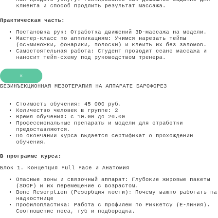
клиента и способ продлить результат массажа.
Практическая часть:
Постановка рук: Отработка движений 3D-массажа на модели.
Мастер-класс по аппликациям: Учимся нарезать тейпы
(осьминожки, фонарики, полоски) и клеить их без заломов.
Самостоятельная работа: Студент проводит сеанс массажа и
наносит тейп-схему под руководством тренера.
×
БЕЗИНЪЕКЦИОННАЯ МЕЗОТЕРАПИЯ НА АППАРАТЕ БАРОФОРЕЗ
Стоимость обучения: 45 000 руб.
Количество человек в группе: 2
Время обучения: с 10.00 до 20.00
Профессиональные препараты и модели для отработки
предоставляются.
По окончании курса выдается сертификат о прохождении
обучения.
В программе курса:
Блок 1. Концепция Full Face и Анатомия
Опасные зоны и связочный аппарат: Глубокие жировые пакеты
(SOOF) и их перемещение с возрастом.
Bone Resorption (Резорбция кости): Почему важно работать на
надкостнице
Профилопластика: Работа с профилем по Риккетсу (E-линия).
Соотношение носа, губ и подбородка.