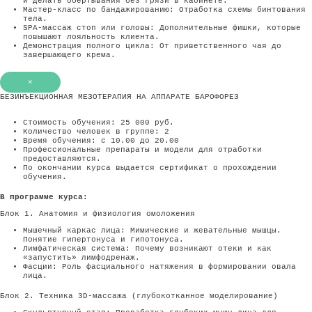
и делать обертывания без грязи в кабинете.
Мастер-класс по бандажированию: Отработка схемы бинтования
тела.
SPA-массаж стоп или головы: Дополнительные фишки, которые
повышают лояльность клиента.
Демонстрация полного цикла: От приветственного чая до
завершающего крема.
×
БЕЗИНЪЕКЦИОННАЯ МЕЗОТЕРАПИЯ НА АППАРАТЕ БАРОФОРЕЗ
Стоимость обучения: 25 000 руб.
Количество человек в группе: 2
Время обучения: с 10.00 до 20.00
Профессиональные препараты и модели для отработки
предоставляются.
По окончании курса выдается сертификат о прохождении
обучения.
В программе курса:
Блок 1. Анатомия и физиология омоложения
Мышечный каркас лица: Мимические и жевательные мышцы.
Понятие гипертонуса и гипотонуса.
Лимфатическая система: Почему возникают отеки и как
«запустить» лимфодренаж.
Фасции: Роль фасциального натяжения в формировании овала
лица.
Блок 2. Техника 3D-массажа (глубокотканное моделирование)