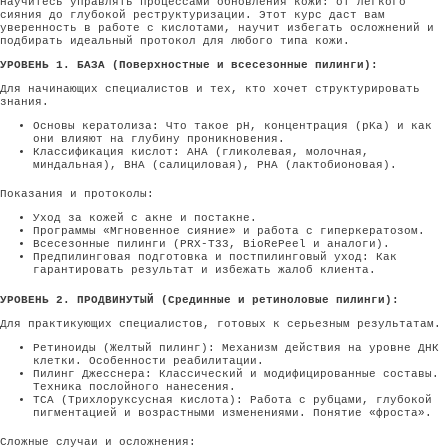
Научитесь управлять процессами обновления кожи: от легкого
сияния до глубокой реструктуризации. Этот курс даст вам
уверенность в работе с кислотами, научит избегать осложнений и
подбирать идеальный протокол для любого типа кожи.
УРОВЕНЬ 1. БАЗА (Поверхностные и всесезонные пилинги):
Для начинающих специалистов и тех, кто хочет структурировать
знания.
Основы кератолиза: Что такое pH, концентрация (pKa) и как
они влияют на глубину проникновения.
Классификация кислот: AHA (гликолевая, молочная,
миндальная), BHA (салициловая), PHA (лактобионовая).
Показания и протоколы:
Уход за кожей с акне и постакне.
Программы «Мгновенное сияние» и работа с гиперкератозом.
Всесезонные пилинги (PRX-T33, BioRePeel и аналоги).
Предпилинговая подготовка и постпилинговый уход: Как
гарантировать результат и избежать жалоб клиента.
УРОВЕНЬ 2. ПРОДВИНУТЫЙ (Срединные и ретиноловые пилинги):
Для практикующих специалистов, готовых к серьезным результатам.
Ретиноиды (Желтый пилинг): Механизм действия на уровне ДНК
клетки. Особенности реабилитации.
Пилинг Джесснера: Классический и модифицированные составы.
Техника послойного нанесения.
TCA (Трихлоруксусная кислота): Работа с рубцами, глубокой
пигментацией и возрастными изменениями. Понятие «фроста».
Сложные случаи и осложнения: