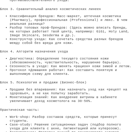
противовоспалительного ухода.
Блок 3. Сравнительный анализ косметических линеек
Классификация брендов: Масс-маркет, аптечная косметика
(Pharmacy), профессиональная (Professional) и люкс. В чем
реальная разница?
Разбор топовых проф-брендов: (Здесь можно вписать бренды,
на которых работает твой центр, например: GiGi, Holy Land,
Image Skincare, Sesderma и др.).
Конструктор ухода: Как сочетать средства разных брендов
между собой без вреда для кожи.
Блок 4. Алгоритм назначения ухода
Диагностика: Определение текущего состояния кожи
(обезвоженность, чувствительность, нарушение барьера).
Сезонность в уходе: Как менять «рацион» кожи зимой и летом.
Протокол «Домашняя работа»: Как составить понятную и
выполнимую схему для клиента.
Блок 5. Психология и продажи (Бизнес-блок)
Продажи без впаривания: Как назначать уход как «рецепт на
здоровье», а не как попытку заработать.
Монетизация знаний: Как внедрение витрины в кабинете
увеличивает доход косметолога на 30-50%.
Практическая часть:
Work-shop: Разбор составов средств, которые принесут
студенты.
Case-study: Решение ситуационных задач (подбор полного
ухода для клиента с акне, пигментацией или куперозом).