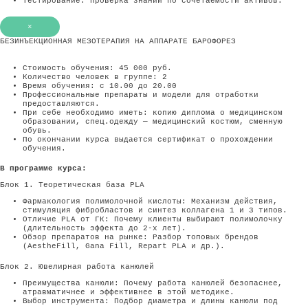
Тестирование: Проверка знаний по сочетаемости активов.
×
БЕЗИНЪЕКЦИОННАЯ МЕЗОТЕРАПИЯ НА АППАРАТЕ БАРОФОРЕЗ
Стоимость обучения: 45 000 руб.
Количество человек в группе: 2
Время обучения: с 10.00 до 20.00
Профессиональные препараты и модели для отработки
предоставляются.
При себе необходимо иметь: копию диплома о медицинском
образовании, спец.одежду — медицинский костюм, сменную
обувь.
По окончании курса выдается сертификат о прохождении
обучения.
В программе курса:
Блок 1. Теоретическая база PLA
Фармакология полимолочной кислоты: Механизм действия,
стимуляция фибробластов и синтез коллагена 1 и 3 типов.
Отличие PLA от ГК: Почему клиенты выбирают полимолочку
(длительность эффекта до 2-х лет).
Обзор препаратов на рынке: Разбор топовых брендов
(AestheFill, Gana Fill, Repart PLA и др.).
Блок 2. Ювелирная работа канюлей
Преимущества канюли: Почему работа канюлей безопаснее,
атравматичнее и эффективнее в этой методике.
Выбор инструмента: Подбор диаметра и длины канюли под