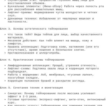
Скульптурный этап: Проработка глубоких мышц лица для
восстановления объемов.
Буккальные элементы: (Мини-обзор) Работа через полость рта
для расслабления жевательных мышц.
Лифтинг-приемы: Формирование «угла молодости» и четких
скул.
Дренажные техники: Избавление от «малярных мешков» и
пастозности.
Блок 3. Основы эстетического тейпирования
Что такое тейп? Виды тейпов для лица, выбор качественного
материала.
Механизм действия: Как тейп влияет на мышцы, кожу и
лимфоток.
Правила аппликации: Подготовка кожи, натяжение (или его
отсутствие), время ношения и безопасное снятие.
Противопоказания и аллергопробы.
Блок 4. Практические схемы тейпирования
Лимфодренажные аппликации: Прощай, утренняя отечность.
Лифтинг-схемы: Подтяжка овала лица и коррекция «второго
подбородка».
Работа с морщинами: Лоб, межбровье, «гусиные лапки»,
носогубные складки.
Коррекция положения бровей и раскрытие взгляда.
Блок 5. Сочетание техник и монетизация
Синергия: Почему тейпирование после массажа усиливает
эффект в 2-3 раза.
Готовые протоколы: Экспресс-лифтинг, анти-отек, интенсивный
курс.
Как продать услугу: Тейпирование как домашнее задание для