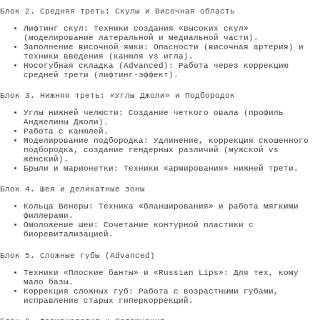
Блок 2. Средняя треть: Скулы и Височная область
Лифтинг скул: Техники создания «высоких скул»
(моделирование латеральной и медиальной части).
Заполнение височной ямки: Опасности (височная артерия) и
техники введения (канюля vs игла).
Носогубная складка (Advanced): Работа через коррекцию
средней трети (лифтинг-эффект).
Блок 3. Нижняя треть: «Углы Джоли» и Подбородок
Углы нижней челюсти: Создание четкого овала (профиль
Анджелины Джоли).
Работа с канюлей.
Моделирование подбородка: Удлинение, коррекция скошенного
подбородка, создание гендерных различий (мужской vs
женский).
Брыли и марионетки: Техники «армирования» нижней трети.
Блок 4. Шея и деликатные зоны
Кольца Венеры: Техника «бланширования» и работа мягкими
филлерами.
Омоложение шеи: Сочетание контурной пластики с
биоревитализацией.
Блок 5. Сложные губы (Advanced)
Техники «Плоские банты» и «Russian Lips»: Для тех, кому
мало базы.
Коррекция сложных губ: Работа с возрастными губами,
исправление старых гиперкоррекций.